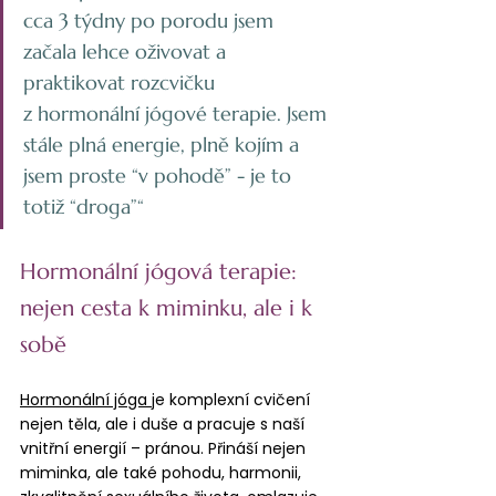
cca 3 týdny po porodu jsem 
začala lehce oživovat a 
praktikovat rozcvičku 
z hormonální jógové terapie. Jsem 
stále plná energie, plně kojím a 
jsem proste “v pohodě” - je to 
totiž “droga”“
Hormonální jógová terapie: 
nejen cesta k miminku, ale i k 
sobě
Hormonální jóga 
je komplexní cvičení 
nejen těla, ale i duše a pracuje s naší 
vnitřní energií – pránou. Přináší nejen 
miminka, ale také pohodu, harmonii, 