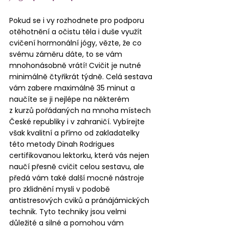
Pokud se i vy rozhodnete pro podporu 
otěhotnění a očistu těla i duše využít 
cvičení hormonální jógy, vězte, že co 
svému záměru dáte, to se vám 
mnohonásobně vrátí! Cvičit je nutné 
minimálně čtyřikrát týdně. Celá sestava 
vám zabere maximálně 35 minut a 
naučíte se ji nejlépe na některém 
z kurzů pořádaných na mnoha místech 
České republiky i v zahraničí. Vybírejte 
však kvalitní a přímo od zakladatelky 
této metody Dinah Rodrigues 
certifikovanou lektorku, která vás nejen 
naučí přesně cvičit celou sestavu, ale 
předá vám také další mocné nástroje 
pro zklidnění mysli v podobě 
antistresových cviků a pránájámických 
technik. Tyto techniky jsou velmi 
důležité a silné a pomohou vám 