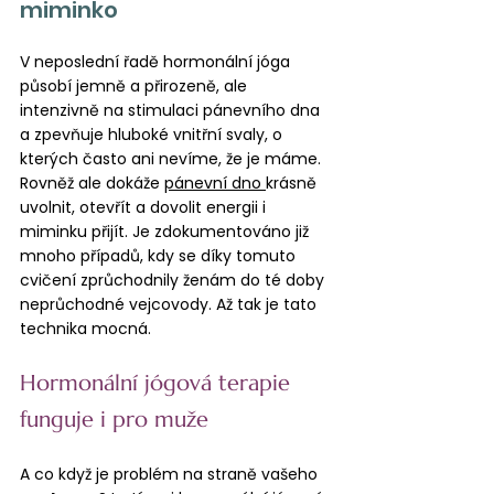
miminko
V neposlední řadě hormonální jóga 
působí jemně a přirozeně, ale 
intenzivně na stimulaci pánevního dna 
a zpevňuje hluboké vnitřní svaly, o 
kterých často ani nevíme, že je máme. 
Rovněž ale dokáže 
pánevní dno 
krásně 
uvolnit, otevřít a dovolit energii i 
miminku přijít. Je zdokumentováno již 
mnoho případů, kdy se díky tomuto 
cvičení zprůchodnily ženám do té doby 
neprůchodné vejcovody. Až tak je tato 
technika mocná.
Hormonální jógová terapie 
funguje i pro muže
A co když je problém na straně vašeho 