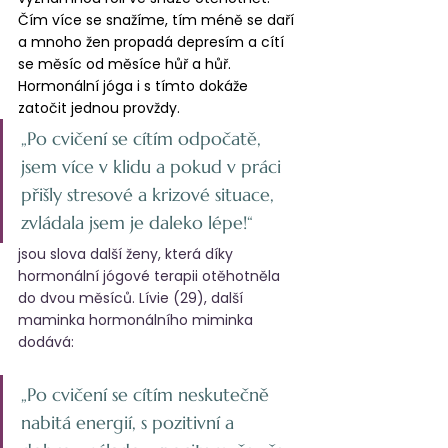
Čím více se snažíme, tím méně se daří 
a mnoho žen propadá depresím a cítí 
se měsíc od měsíce hůř a hůř. 
Hormonální jóga i s tímto dokáže 
zatočit jednou provždy. 
„Po cvičení se cítím odpočatě, 
jsem více v klidu a pokud v práci 
přišly stresové a krizové situace, 
zvládala jsem je daleko lépe!“ 
jsou slova další ženy, která díky 
hormonální jógové terapii otěhotněla 
do dvou měsíců. Lívie (29), další 
maminka hormonálního miminka 
dodává: 
„Po cvičení se cítím neskutečně 
nabitá energií, s pozitivní a 