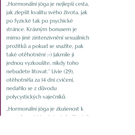
„Hormonální jóga je nejlepší cesta, 
jak zlepšit kvalitu svého života, jak 
po fyzické tak po psychické 
stránce. Krásným bonusem je 
mimo jiné zintenzivnění sexuálních 
prožitků a pokud se snažíte, pak 
také otěhotnění :-) Jakmile ji 
jednou vyzkoušíte, nikdy toho 
nebudete litovat.“ Lívie (29), 
otěhotněla za 14 dní cvičení, 
nedařilo se z důvodu 
polycystických vaječníků.
„Hormonální jóga je zkušenost k 
nezaplacení. Nový start do života!“ 
Barbora (32), otěhotněla po dvou 
měsících cvičení, předtím dva 