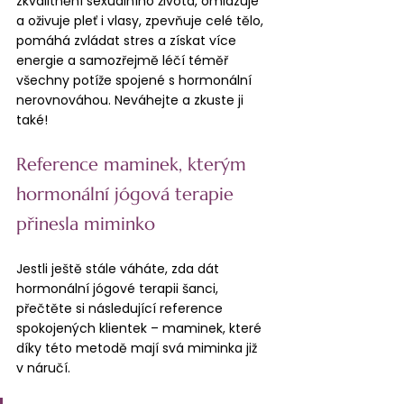
zkvalitnění sexuálního života, omlazuje 
a oživuje pleť i vlasy, zpevňuje celé tělo, 
pomáhá zvládat stres a získat více 
energie a samozřejmě léčí téměř 
všechny potíže spojené s hormonální 
nerovnováhou. Neváhejte a zkuste ji 
také!
Reference maminek, kterým 
hormonální jógová terapie 
přinesla miminko
Jestli ještě stále váháte, zda dát 
hormonální jógové terapii šanci, 
přečtěte si následující reference 
spokojených klientek – maminek, které 
díky této metodě mají svá miminka již 
v náručí.