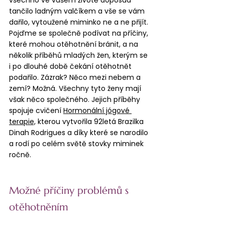
všechno ve vašem životě doposud 
tančilo ladným valčíkem a vše se vám 
dařilo, vytoužené miminko ne a ne přijít. 
Pojďme se společně podívat na příčiny, 
které mohou otěhotnění bránit, a na 
několik příběhů mladých žen, kterým se 
i po dlouhé době čekání otěhotnět 
podařilo. Zázrak? Něco mezi nebem a 
zemí? Možná. Všechny tyto ženy mají 
však něco společného. Jejich příběhy 
spojuje cvičení 
Hormonální jógové 
terapie,
 kterou vytvořila 92letá Brazilka 
Dinah Rodrigues a díky které se narodilo 
a rodí po celém světě stovky miminek 
ročně.
Možné příčiny problémů s 
otěhotněním