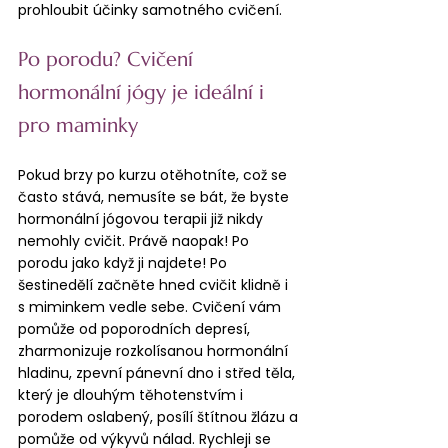
prohloubit účinky samotného cvičení.
Po porodu? Cvičení 
hormonální jógy je ideální i 
pro maminky
Pokud brzy po kurzu otěhotníte, což se 
často stává, nemusíte se bát, že byste 
hormonální jógovou terapii již nikdy 
nemohly cvičit. Právě naopak! Po 
porodu jako když ji najdete! Po 
šestinedělí začněte hned cvičit klidně i 
s miminkem vedle sebe. Cvičení vám 
pomůže od poporodních depresí, 
zharmonizuje rozkolísanou hormonální 
hladinu, zpevní pánevní dno i střed těla, 
který je dlouhým těhotenstvím i 
porodem oslabený, posílí štítnou žlázu a 
pomůže od výkyvů nálad. Rychleji se 