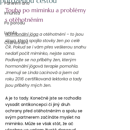
přirozenou cestou
Pánevní dno
Touha po miminku a problémy 
Imunita
s otěhotněním
Po porodu
Lymfa
Hormonální jóga
 a otěhotnění – to jsou 
slova, která spojila stovky žen po celé 
Otěhotnění
ČR. Pokud se i vám přes veškerou snahu 
nedaří počít miminko, nejste sama. 
Podívejte se na příběhy žen, kterým 
hormonální jógová terapie pomohla. 
Jmenuji se Linda Lacinová a jsem od 
roku 2016 certifikovaná lektorka a tady 
jsou příběhy mých žen. 
A je to tady. Konečně jste se rozhodla 
vysadit antikoncepci či jiný druh 
ochrany před otěhotněním a spolu se 
svým partnerem začínáte myslet na 
miminko. Může se však stát, že ač 