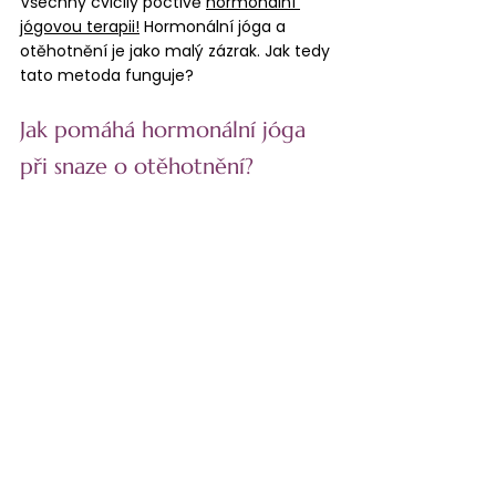
Všechny cvičily poctivě 
hormonální 
jógovou terapii!
 Hormonální jóga a 
otěhotnění je jako malý zázrak. Jak tedy 
tato metoda funguje?
Jak pomáhá hormonální jóga 
při snaze o otěhotnění?