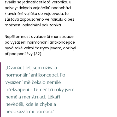
svěřila se jednatřicetiletá Veronika. U 
polycystických vaječníků nedochází 
k uvolnění vajíčka do vejcovodu, to 
zůstává zapouzdřeno ve folikulu a bez 
možnosti oplodnění pak zaniká.
Nepřítomnost ovulace či menstruace 
po vysazení hormonální antikoncepce 
bývá také velmi častým jevem, což byl 
případ paní Evy (32):
„Dvanáct let jsem užívala 
hormonální antikoncepci. Po 
vysazení mě čekalo nemilé 
překvapení – téměř tři roky jsem 
neměla menstruaci. Lékaři 
nevěděli, kde je chyba a 
nedokázali mi pomoci.“