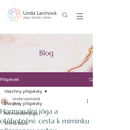
Blog
Příspěvek
Všechny příspěvky
Linda Lacinová
Všechny příspěvky
31. 3.
Hormonální jóga a
Hormonální jóga
otěhotnění: cesta k miminku
Štítná žláza