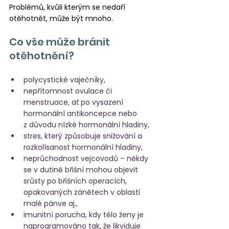
Problémů, kvůli kterým se nedaří 
otěhotnět, může být mnoho. 
Co vše může bránit 
otěhotnění?
polycystické vaječníky,
nepřítomnost ovulace či 
menstruace, ať po vysazení 
hormonální antikoncepce nebo 
z důvodu nízké hormonální hladiny,
stres, který způsobuje snižování a 
rozkolísanost hormonální hladiny,
neprůchodnost vejcovodů – někdy 
se v dutině břišní mohou objevit 
srůsty po břišních operacích, 
opakovaných zánětech v oblasti 
malé pánve aj.,
imunitní porucha, kdy tělo ženy je 
naprogramováno tak, že likviduje 