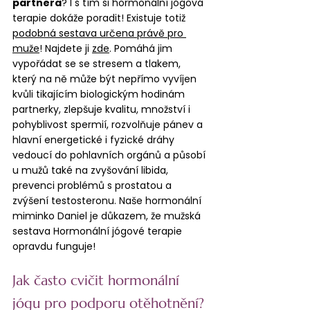
partnera
? I s tím si hormonální jógová 
terapie dokáže poradit! Existuje totiž 
podobná sestava určena právě pro 
muže
! Najdete ji 
zde
. Pomáhá jim 
vypořádat se se stresem a tlakem, 
který na ně může být nepřímo vyvíjen 
kvůli tikajícím biologickým hodinám 
partnerky, zlepšuje kvalitu, množství i 
pohyblivost spermií, rozvolňuje pánev a 
hlavní energetické i fyzické dráhy 
vedoucí do pohlavních orgánů a působí 
u mužů také na zvyšování libida, 
prevenci problémů s prostatou a 
zvýšení testosteronu. Naše hormonální 
miminko Daniel je důkazem, že mužská 
sestava Hormonální jógové terapie 
opravdu funguje!
Jak často cvičit hormonální 
jógu pro podporu otěhotnění?