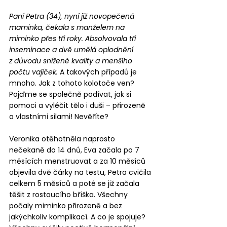
Paní Petra (34), nyní již novopečená 
maminka, čekala s manželem na 
miminko přes tři roky. Absolvovala tři 
inseminace a dvě umělá oplodnění 
z důvodu snížené kvality a menšího 
počtu vajíček.
 A takových případů je 
mnoho. Jak z tohoto kolotoče ven? 
Pojďme se společně podívat, jak si 
pomoci a vyléčit tělo i duši – přirozeně 
a vlastními silami! Nevěříte?
Veronika otěhotněla naprosto 
nečekaně do 14 dnů, Eva začala po 7 
měsících menstruovat a za 10 měsíců 
objevila dvě čárky na testu, Petra cvičila 
celkem 5 měsíců a poté se již začala 
těšit z rostoucího bříška. Všechny 
počaly miminko přirozeně a bez 
jakýchkoliv komplikací. A co je spojuje? 