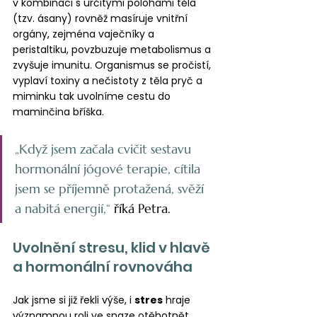
v kombinaci s určitými polohami těla 
(tzv. ásany) rovněž masíruje vnitřní 
orgány, zejména vaječníky a 
peristaltiku, povzbuzuje metabolismus a 
zvyšuje imunitu. Organismus se pročistí, 
vyplaví toxiny a nečistoty z těla pryč a 
miminku tak uvolníme cestu do 
maminčina bříška.
„Když jsem začala cvičit sestavu 
hormonální jógové terapie, cítila 
jsem se příjemně protažená, svěží 
a nabitá energií,“ 
říká Petra.
Uvolnění stresu, klid v hlavě 
a hormonální rovnováha
Jak jsme si již řekli výše, i 
stres
 hraje 
významnou roli ve snaze otěhotnět. 