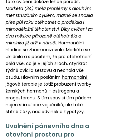
toto cvičení dokáže lehce poradit. 
Markéta (34) měla problémy s dlouhým 
menstruačním cyklem, marně se snažila 
přes půl roku otěhotnět a prodělala i 
mimoděložní těhotenství. Díky cvičení za 
dva měsíce přirozeně otěhotněla a 
miminko již drží v náručí. 
Hormonální 
hladina se zharmonizovala, Markéta se 
uklidnila a s pocitem, že pro otěhotnění 
dělá vše, co je v jejích silách, čtyřikrát 
týdně cvičila sestavu a nechala vše 
osudu. Hlavním posláním 
hormonální 
jógové terapie 
je totiž probuzení tvorby 
ženských hormonů – estrogenu a 
progesteronu. S tím souvisí tím pádem 
nejen stimulace vaječníků, ale také 
štítné žlázy, nadledvinek a hypofýzy.
Uvolnění pánevního dna a 
otevření prostoru pro 