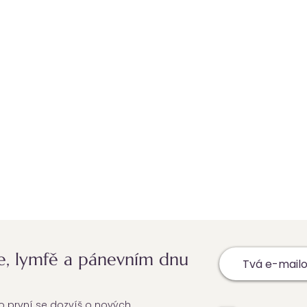
e, lymfě a pánevním dnu
ko první se dozvíš o nových