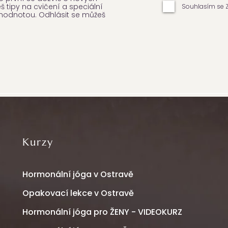
 tipy na cvičení a speciální
Souhlasím se 
hodnotou. Odhlásit se můžeš
Kurzy
Hormonální jóga v Ostravě
Opakovací lekce v Ostravě
Hormonální jóga pro ŽENY - VIDEOKURZ