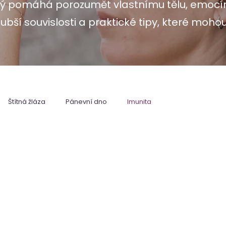
terý pomáhá porozumět vlastnímu tělu, emoc
lubší souvislosti a praktické tipy, které mohou
Štítná žláza
Pánevní dno
Imunita
í