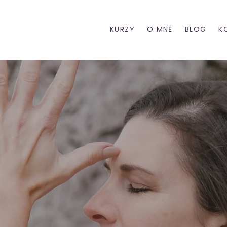
KURZY
O MNĚ
BLOG
K