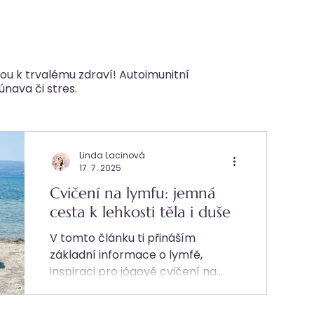
ou k trvalému zdraví! Autoimunitní
nava či stres.
Linda Lacinová
17. 7. 2025
Cvičení na lymfu: jemná
cesta k lehkosti těla i duše
V tomto článku ti přináším
základní informace o lymfě,
inspiraci pro jógové cvičení na
lymfu a také tip, kde si můžeš
zacvičit celou sestavu v rytmu