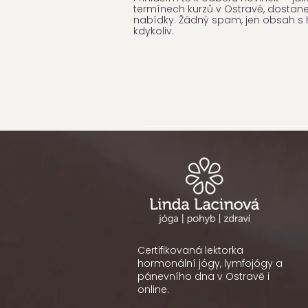
termínech kurzů v Ostravě, dostaneš
nabídky. Žádný spam, jen obsah s 
kdykoliv.
Certifikovaná lektorka
hormonální jógy, lymfojógy a
pánevního dna v Ostravě i
online.