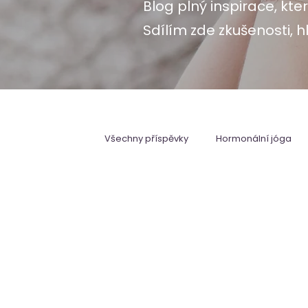
Blog plný inspirace, k
Sdílím zde zkušenosti, h
Všechny příspěvky
Hormonální jóga
Po porodu
Lymfa
Otěhotněn