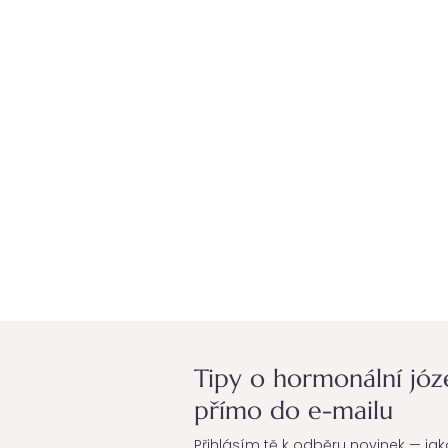
Tipy o hormonální józ
přímo do e-mailu
Přihlásím tě k odběru novinek — ja