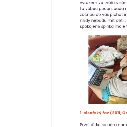
výrazem ve tváři oznám
to vůbec podaří, budu m
začnou do vás píchat in
nikdy nebudu mít děti…
spokojeně spinká moje t
1. císařský řez (2011, 
První dítko se nám narod