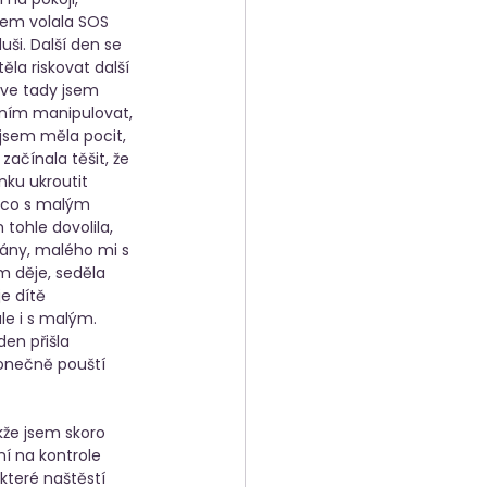
sem volala SOS 
ši. Další den se 
la riskovat další 
rve tady jsem 
 ním manipulovat, 
jsem měla pocit, 
ačínala těšit, že 
ku ukroutit 
, co s malým 
tohle dovolila, 
rány, malého mi s 
m děje, seděla 
e dítě 
le i s malým. 
en přišla 
onečně pouští 
kže jsem skoro 
ní na kontrole 
které naštěstí 