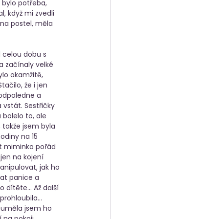
 bylo potřeba, 
, když mi zvedli 
na postel, měla 
l celou dobu s 
 začínaly velké 
ylo okamžitě, 
čilo, že i jen 
 odpoledne a 
vstát. Sestřičky 
bolelo to, ale 
 takže jsem byla 
odiny na 15 
ít miminko pořád 
jen na kojení 
nipulovat, jak ho 
at panice a 
 dítěte… Až další 
prohloubila… 
euměla jsem ho 
 na pokoji, 