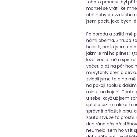
tohoto procesu byl přít
manžel se vrátil ke mně 
obě nohy do vzduchu a j
jsem pocit, jako bych lét
Po porodu a zašití mě p
námi oběma. Zhruba za 
bolesti, proto jsem co 
jakmile mi ho přinesli (
ležel vedle mě a spinkal
večer, a až na pár hodi
mi vytáhly drén a cévku,
zvládli jsme to a na mě 
na pokoji spolu s další
minut na kojení. Tento
u sebe, když už jsem sch
spící a cizím mlékem na
správně přiložit k prsu
zoufalství, že to prost
den ráno nás přestěhova
neuměla jsem ho vzít s
dát odříhnout… sestřičky