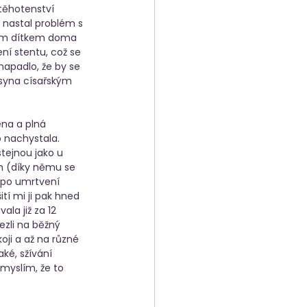
 těhotenství 
nastal problém s 
tým dítkem doma 
ní stentu, což se 
apadlo, že by se 
 syna císařským 
na a plná 
 nachystala. 
tejnou jako u 
m (díky němu se 
po umrtvení 
tí mi ji pak hned 
la již za 12 
ezli na běžný 
oji a až na různé 
ké, sžívání 
myslím, že to 