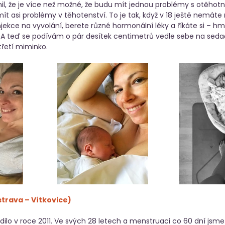
il, že je více než možné, že budu mít jednou problémy s otěhot
ít asi problémy v těhotenství. To je tak, když v 18 ještě nemáte
jekce na vyvolání, berete různé hormonální léky a říkáte si – hm
 A teď se podívám o pár desítek centimetrů vedle sebe na seda
řetí miminko. 
Ostrava – Vítkovice) 
ilo v roce 2011. Ve svých 28 letech a menstruaci co 60 dní jsme s