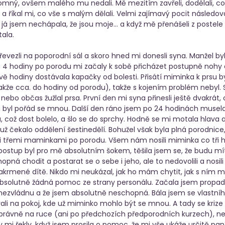
omný, ovšem malého mu nedali. Mě mezitím zavřeli, dodělali, co
a říkal mi, co vše s malým dělali. Velmi zajímavý pocit následoval
á jsem nechápala, že jsou moje… a když mě přenášeli z postele 
ala. 
řevezli na poporodní sál a skoro hned mi donesli syna. Manžel by
4 hodiny po porodu mi začaly k sobě přicházet postupně nohy a
dvě hodiny dostávala kapačky od bolesti. Přisátí miminka k prsu b
takže cca. do hodiny od porodu), takže s kojením problém nebyl. Sta
 nebo občas žužlal prsa. První den mi syna přinesli ještě dvakrát,
n byl pořád se mnou. Další den ráno jsem po 24 hodinách musela 
 což dost bolelo, a šlo se do sprchy. Hodně se mi motala hlava a 
už čekalo oddělení šestinedělí. Bohužel však byla plná porodnice,
mi třemi maminkami po porodu. Všem nám nosili miminka co tři h
 postup byl pro mě absolutním šokem, těšila jsem se, že budu m
opná chodit a postarat se o sebe i jeho, ale to nedovolili a nosili 
krmené dítě. Nikdo mi neukázal, jak ho mám chytit, jak s ním ma
, absolutně žádná pomoc ze strany personálu. Začala jsem propad
ě nezvládnu a že jsem absolutně neschopná. Bála jsem se vlastního
li na pokoj, kde už miminko mohlo být se mnou. A tady se krize 
právně na ruce (ani po předchozích předporodních kurzech), n
 mi řekly, když jsem prosila o pomoc, že mi vše ukáže určitě paní