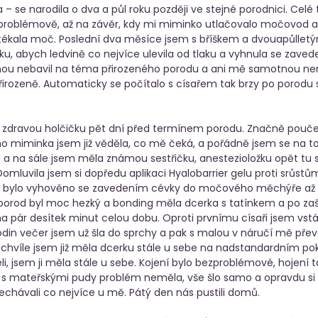
– se narodila o dva a půl roku později ve stejné porodnici. Celé
problémově, až na závěr, kdy mi miminko utlačovalo močovod a 
dtékala moč. Poslední dva měsíce jsem s bříškem a dvouapůlle
u, abych ledvině co nejvíce ulevila od tlaku a vyhnula se zavede
nou nebavil na téma přirozeného porodu a ani mě samotnou nen
řirozeně. Automaticky se počítalo s císařem tak brzy po porodu
a zdravou holčičku pět dní před termínem porodu. Značně pouče
o miminka jsem již věděla, co mě čeká, a pořádně jsem se na to
a na sále jsem měla známou sestřičku, anestezioložku opět tu s
mluvila jsem si dopředu aplikaci Hyalobarrier gelu proti srůstů
i bylo vyhověno se zavedením cévky do močového měchýře až 
ý porod byl moc hezký a bonding měla dcerka s tatínkem a po zaši
a pár desítek minut celou dobu. Oproti prvnímu císaři jsem vstáva
odin večer jsem už šla do sprchy a pak s malou v náručí mě přev
é chvíle jsem již měla dcerku stále u sebe na nadstandardním pok
eli, jsem ji měla stále u sebe. Kojení bylo bezproblémové, hojení ta
 s mateřskými pudy problém neměla, vše šlo samo a opravdu si 
echávali co nejvíce u mě. Pátý den nás pustili domů. 