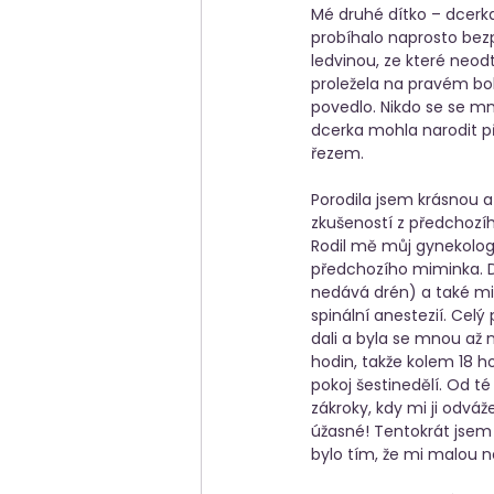
Mé druhé dítko – dcerka 
probíhalo naprosto bez
ledvinou, ze které neo
proležela na pravém bok
povedlo. Nikdo se se m
dcerka mohla narodit p
řezem. 
Porodila jsem krásnou 
zkušeností z předchozíh
Rodil mě můj gynekolog 
předchozího miminka. Do
nedává drén) a také m
spinální anestezií. Cel
dali a byla se mnou až n
hodin, takže kolem 18 h
pokoj šestinedělí. Od t
zákroky, kdy mi ji odváž
úžasné! Tentokrát jsem
bylo tím, že mi malou n