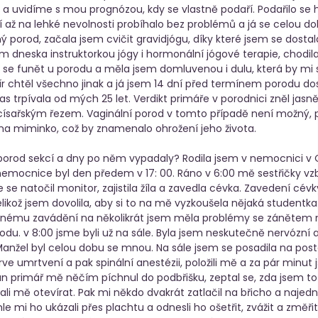
 a uvidíme s mou prognózou, kdy se vlastně podaří. Podařilo se 
 až na lehké nevolnosti probíhalo bez problémů a já se celou do
ý porod, začala jsem cvičit gravidjógu, díky které jsem se dostala
m dneska instruktorkou jógy i hormonální jógové terapie, chodil
a se funět u porodu a měla jsem domluvenou i dulu, která by mi
chtěl všechno jinak a já jsem 14 dní před termínem porodu dost
s trpívala od mých 25 let. Verdikt primáře v porodnici zněl jasně 
ísařským řezem. Vaginální porod v tomto případě není možný, p
na miminko, což by znamenalo ohrožení jeho života. 
 porod sekcí a dny po něm vypadaly? Rodila jsem v nemocnici v 
nemocnice byl den předem v 17: 00. Ráno v 6:00 mě sestřičky vzbu
e se natočil monitor, zajistila žíla a zavedla cévka. Zavedení cév
elikož jsem dovolila, aby si to na mě vyzkoušela nějaká studentk
trnému zavádění na několikrát jsem měla problémy se záněte
odu. v 8:00 jsme byli už na sále. Byla jsem neskutečně nervózní a
nžel byl celou dobu se mnou. Na sále jsem se posadila na post
ve umrtvení a pak spinální anestézii, položili mě a za pár minut j
an primář mě něčím píchnul do podbřišku, zeptal se, zda jsem to c
li mě otevírat. Pak mi někdo dvakrát zatlačil na břicho a najedn
e mi ho ukázali přes plachtu a odnesli ho ošetřit, zvážit a změřit