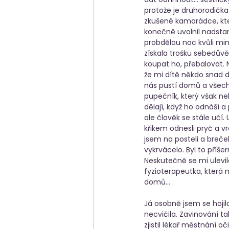
protože je druhorodičk
zkušené kamarádce, kter
konečně uvolnil nadstan
probdělou noc kvůli mim
získala trošku sebedův
koupat ho, přebalovat. 
že mi dítě někdo snad d
nás pustí domů a všechn
pupečník, který však ne
dělají, když ho odnáší 
ale člověk se stále učí
křikem odnesli pryč a vr
jsem na posteli a brečel
vykrvácelo. Byl to příše
Neskutečně se mi ulevilo
fyzioterapeutka, která
domů… 
Já osobně jsem se hojila
necvičila. Zavinování ta
zjistil lékař městnání o