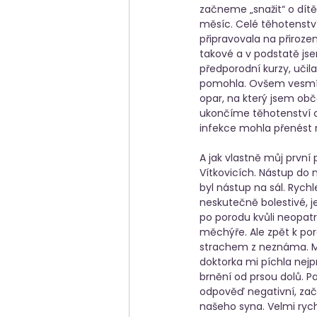
začneme „snažit“ o dítě
měsíc. Celé těhotenství
připravovala na přirozen
takové a v podstatě jse
předporodní kurzy, učil
pomohla. Ovšem vesmír 
opar, na který jsem obča
ukončíme těhotenství c
infekce mohla přenést 
A jak vlastně můj první
Vítkovicích. Nástup do 
byl nástup na sál. Rychl
neskutečně bolestivé, j
po porodu kvůli neopa
měchýře. Ale zpět k por
strachem z neznáma. Ma
doktorka mi píchla nejpr
brnění od prsou dolů. P
odpověď negativní, zača
našeho syna. Velmi rychl