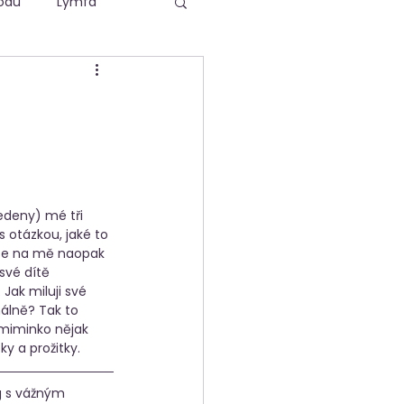
odu
Lymfa
vedeny) mé tři 
 otázkou, jaké to 
y se na mě naopak 
své dítě 
Jak miluji své 
álně? Tak to 
 miminko nějak 
ky a prožitky. 
og s vážným 