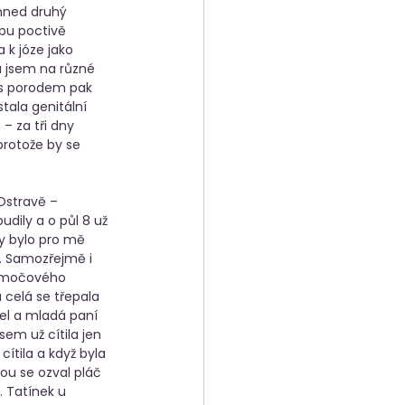
hned druhý 
bu poctivě 
 k józe jako 
a jsem na různé 
 s porodem pak 
ala genitální 
– za tři dny 
rotože by se 
Ostravě – 
dily a o půl 8 už 
ky bylo pro mě 
a. Samozřejmě i 
m močového 
 celá se třepala 
el a mladá paní 
sem už cítila jen 
ítila a když byla 
ou se ozval pláč 
. Tatínek u 