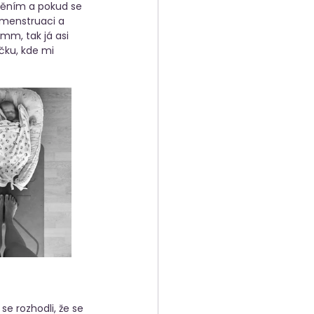
něním a pokud se 
 menstruaci a 
mm, tak já asi 
čku, kde mi 
e rozhodli, že se 