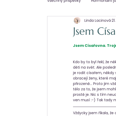
Všechny příspěvky
Hormonální j
Linda Lacinová
21
Otěhotnění
Jsem Cís
Jsem Císařovna. Troj
Kdo by to byl řekl, že n
děti na svět. Ale posle
je rodit císařem, někdy
obracejí ženy, které ma
přirozeně... Proto jim v
tělo za to, že jsem mo
prostě je. Nic s tím ne
ven musí :-) Tak tady mát
Vždycky jsem říkala, že 