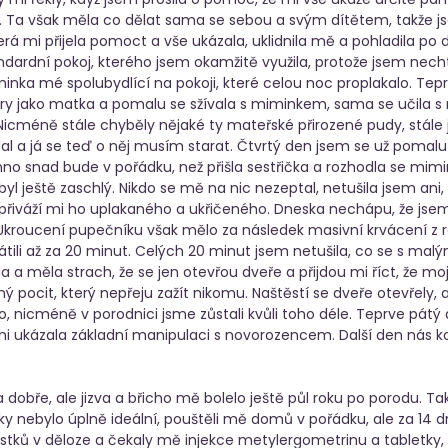
a. Ta však měla co dělat sama se sebou a svým dítětem, takže j
á mi přijela pomoct a vše ukázala, uklidnila mě a pohladila po du
dardní pokoj, kterého jsem okamžitě využila, protože jsem nechtě
inka mé spolubydlící na pokoji, které celou noc proplakalo. Tep
ěry jako matka a pomalu se sžívala s miminkem, sama se učila s
Nicméně stále chyběly nějaké ty mateřské přirozené pudy, stále 
al a já se teď o něj musím starat. Čtvrtý den jsem se už pomalu z
o snad bude v pořádku, než přišla sestřička a rozhodla se mimin
byl ještě zaschlý. Nikdo se mě na nic nezeptal, netušila jsem ani
a přiváží mi ho uplakaného a ukřičeného. Dneska nechápu, že jsem 
. Ukroucení pupečníku však mělo za následek masivní krvácení z 
átili až za 20 minut. Celých 20 minut jsem netušila, co se s malý
a a měla strach, že se jen otevřou dveře a přijdou mi říct, že moj
rný pocit, který nepřeju zažít nikomu. Naštěstí se dveře otevřely, a
, nicméně v porodnici jsme zůstali kvůli toho déle. Teprve pátý d
 mi ukázala základní manipulaci s novorozencem. Další den nás k
 dobře, ale jizva a břicho mě bolelo ještě půl roku po porodu. Ta
ky nebylo úplně ideální, pouštěli mě domů v pořádku, ale za 14 d
čistků v děloze a čekaly mě injekce metylergometrinu a tabletky, 