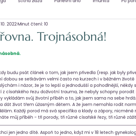
óga
Štítná žláza
Pánevní dno
Imunita
Po por
. 10. 2022
Minut čtení: 10
ařovna. Trojnásobná!
násobná. 
ěkdy budu psát článek o tom, jak jsem přivedla (resp. jak byly při
dní dobou se setkávám velmi často na kurzech i v běžném životě s
 slýchám i názor, že je to lepší a jednodušší a pohodlnější, někd
jí z císařského řezu doživotní trauma, že nebyly schopny porodit 
ždy vykládám svůj životní příběh a to, jak jsem sama na sebe hrdá. 
hla dát život třem úžasným dětem. A že jsem nemohla rodit norm
udělám. Každý porod má svá specifika a klady a zápory, nicméně
e můj příběh - tři porody, tři různé císařské řezy, tři různé zážit
chci jen jedno dítě. Aspoň to jedno, když mi v 18 letech gynekol