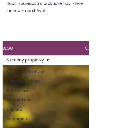
hlubší souvislosti a praktické tipy, které
mohou změnit život.
BLOG
Všechny příspěvky
Všechny příspěvky
Hormonální jóga
Štítná žláza
Pánevní dno
Imunita
Po porodu