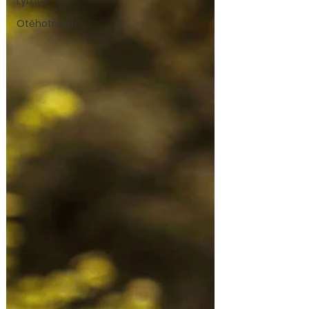
Lymfa
Otěhotnění