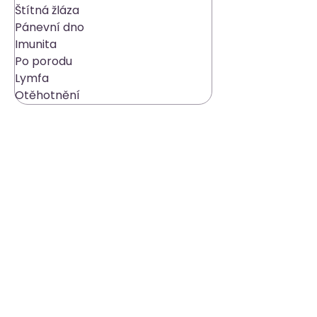
Všechny příspěvky
Hormonální jóga
Štítná žláza
Pánevní dno
Imunita
Po porodu
Lymfa
Otěhotnění