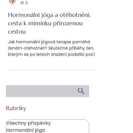
Linda Lacinová
31. 3.
Hormonální jóga a otěhotnění:
cesta k miminku přirozenou
cestou
Jak hormonální jógová terapie pomáhá
ženám otěhotnět? Skutečné příběhy žen,
kterým se po letech snažení podařilo počít
miminko přirozeně – díky hormonální józe.
Objevte, jak cvičení pomáhá tělu,
harmonizuje hormony, uvolňuje stres a
otevírá cestu k vytouženému těhotenství.
Rubriky